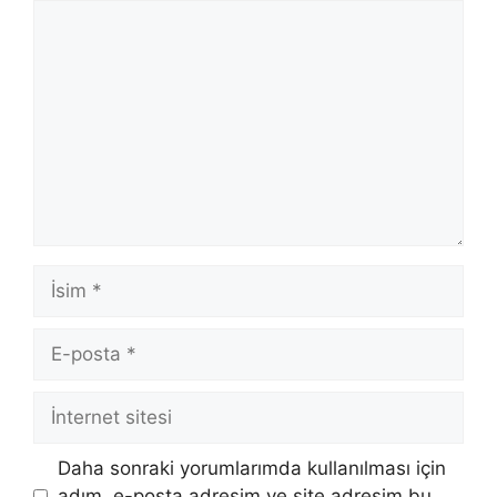
Yorum
İsim
E-
posta
İnternet
sitesi
Daha sonraki yorumlarımda kullanılması için
adım, e-posta adresim ve site adresim bu