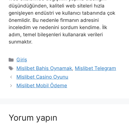
düşündüğünden, kaliteli web siteleri hızla
genişleyen endüstri ve kullanıcı tabanında çok
önemlidir. Bu nedenle firmanın adresini
inceledim ve nedenini sordum kendime. İlk
adım, temel bileşenleri kullanarak verileri
sunmaktır.
Kategoriler
Giriş
Etiketler
Mislibet Bahis Oynamak
,
Mislibet Telegram
Mislibet Casino Oyunu
Mislibet Mobil Ödeme
Yorum yapın