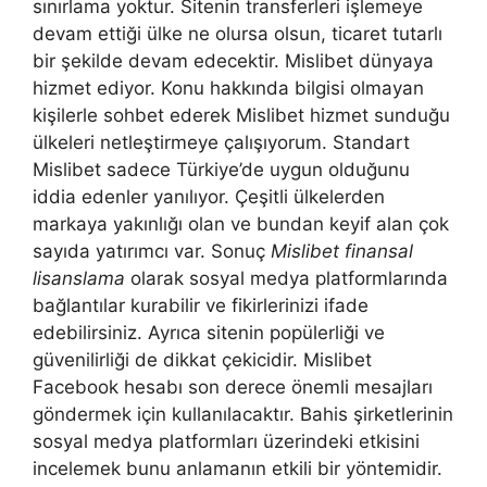
sınırlama yoktur. Sitenin transferleri işlemeye
devam ettiği ülke ne olursa olsun, ticaret tutarlı
bir şekilde devam edecektir. Mislibet dünyaya
hizmet ediyor. Konu hakkında bilgisi olmayan
kişilerle sohbet ederek Mislibet hizmet sunduğu
ülkeleri netleştirmeye çalışıyorum. Standart
Mislibet sadece Türkiye’de uygun olduğunu
iddia edenler yanılıyor. Çeşitli ülkelerden
markaya yakınlığı olan ve bundan keyif alan çok
sayıda yatırımcı var. Sonuç
Mislibet finansal
lisanslama
olarak sosyal medya platformlarında
bağlantılar kurabilir ve fikirlerinizi ifade
edebilirsiniz. Ayrıca sitenin popülerliği ve
güvenilirliği de dikkat çekicidir. Mislibet
Facebook hesabı son derece önemli mesajları
göndermek için kullanılacaktır. Bahis şirketlerinin
sosyal medya platformları üzerindeki etkisini
incelemek bunu anlamanın etkili bir yöntemidir.