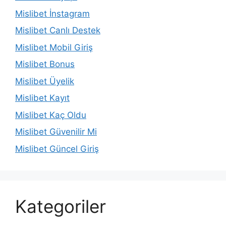
Mislibet İnstagram
Mislibet Canlı Destek
Mislibet Mobil Giriş
Mislibet Bonus
Mislibet Üyelik
Mislibet Kayıt
Mislibet Kaç Oldu
Mislibet Güvenilir Mi
Mislibet Güncel Giriş
Kategoriler