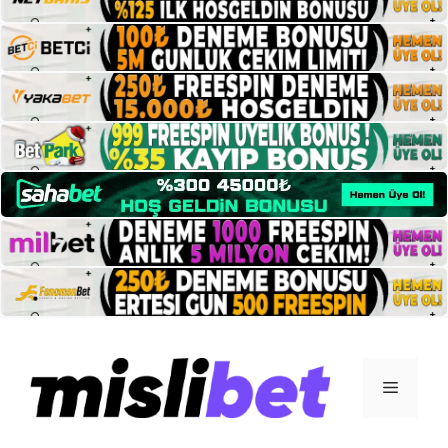
İçeriğe
atla
Menü