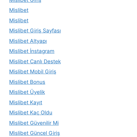
Mislibet
Mislibet
Mislibet Giriş Sayfası
Mislibet Altyapı
Mislibet İnstagram
Mislibet Canlı Destek
Mislibet Mobil Giriş
Mislibet Bonus
Mislibet Üyelik
Mislibet Kayıt
Mislibet Kaç Oldu
Mislibet Güvenilir Mi
Mislibet Güncel Giriş