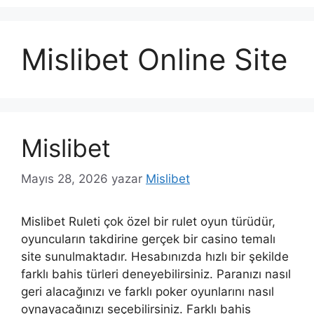
Mislibet Online Site
Mislibet
Mayıs 28, 2026
yazar
Mislibet
Mislibet Ruleti çok özel bir rulet oyun türüdür,
oyuncuların takdirine gerçek bir casino temalı
site sunulmaktadır. Hesabınızda hızlı bir şekilde
farklı bahis türleri deneyebilirsiniz. Paranızı nasıl
geri alacağınızı ve farklı poker oyunlarını nasıl
oynayacağınızı seçebilirsiniz. Farklı bahis