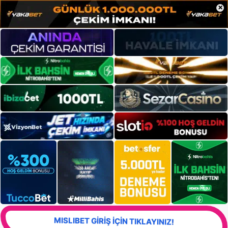
×
MISLIBET GİRİŞ İÇİN TIKLAYINIZ!