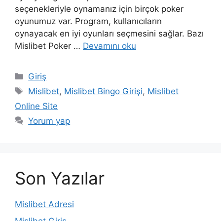
seçenekleriyle oynamanız için birçok poker
oyunumuz var. Program, kullanıcıların
oynayacak en iyi oyunları seçmesini sağlar. Bazı
Mislibet Poker …
Devamını oku
Kategoriler
Giriş
Etiketler
Mislibet
,
Mislibet Bingo Girişi
,
Mislibet
Online Site
Yorum yap
Son Yazılar
Mislibet Adresi
Mislibet Giriş