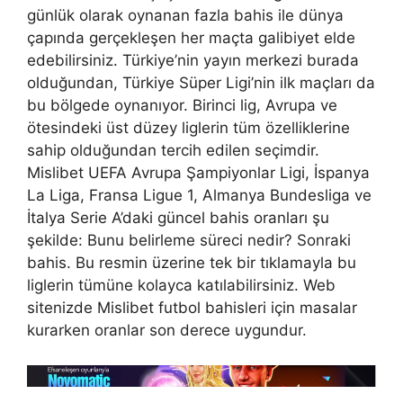
günlük olarak oynanan fazla bahis ile dünya
çapında gerçekleşen her maçta galibiyet elde
edebilirsiniz. Türkiye’nin yayın merkezi burada
olduğundan, Türkiye Süper Ligi’nin ilk maçları da
bu bölgede oynanıyor. Birinci lig, Avrupa ve
ötesindeki üst düzey liglerin tüm özelliklerine
sahip olduğundan tercih edilen seçimdir.
Mislibet UEFA Avrupa Şampiyonlar Ligi, İspanya
La Liga, Fransa Ligue 1, Almanya Bundesliga ve
İtalya Serie A’daki güncel bahis oranları şu
şekilde: Bunu belirleme süreci nedir? Sonraki
bahis. Bu resmin üzerine tek bir tıklamayla bu
liglerin tümüne kolayca katılabilirsiniz. Web
sitenizde Mislibet futbol bahisleri için masalar
kurarken oranlar son derece uygundur.