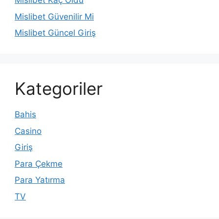
Mislibet Kaç Oldu
Mislibet Güvenilir Mi
Mislibet Güncel Giriş
Kategoriler
Bahis
Casino
Giriş
Para Çekme
Para Yatırma
TV