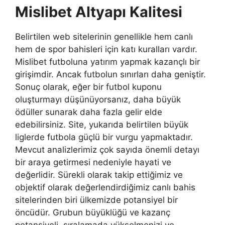
Mislibet Altyapı Kalitesi
Belirtilen web sitelerinin genellikle hem canlı
hem de spor bahisleri için katı kuralları vardır.
Mislibet futboluna yatırım yapmak kazançlı bir
girişimdir. Ancak futbolun sınırları daha geniştir.
Sonuç olarak, eğer bir futbol kuponu
oluşturmayı düşünüyorsanız, daha büyük
ödüller sunarak daha fazla gelir elde
edebilirsiniz. Site, yukarıda belirtilen büyük
liglerde futbola güçlü bir vurgu yapmaktadır.
Mevcut analizlerimiz çok sayıda önemli detayı
bir araya getirmesi nedeniyle hayati ve
değerlidir. Sürekli olarak takip ettiğimiz ve
objektif olarak değerlendirdiğimiz canlı bahis
sitelerinden biri ülkemizde potansiyel bir
öncüdür. Grubun büyüklüğü ve kazanç