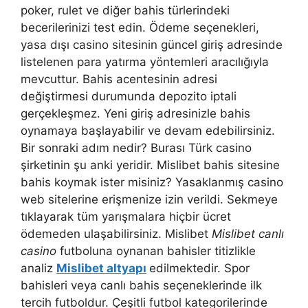
poker, rulet ve diğer bahis türlerindeki
becerilerinizi test edin. Ödeme seçenekleri,
yasa dışı casino sitesinin güncel giriş adresinde
listelenen para yatırma yöntemleri aracılığıyla
mevcuttur. Bahis acentesinin adresi
değiştirmesi durumunda depozito iptali
gerçekleşmez. Yeni giriş adresinizle bahis
oynamaya başlayabilir ve devam edebilirsiniz.
Bir sonraki adım nedir? Burası Türk casino
şirketinin şu anki yeridir. Mislibet bahis sitesine
bahis koymak ister misiniz? Yasaklanmış casino
web sitelerine erişmenize izin verildi. Sekmeye
tıklayarak tüm yarışmalara hiçbir ücret
ödemeden ulaşabilirsiniz. Mislibet
Mislibet canlı
casino
futboluna oynanan bahisler titizlikle
analiz
Mislibet altyapı
edilmektedir. Spor
bahisleri veya canlı bahis seçeneklerinde ilk
tercih futboldur. Çeşitli futbol kategorilerinde