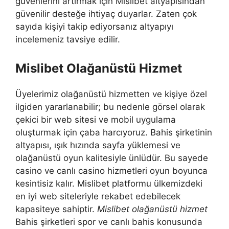
güvenlerini artırmak için Mislibet altyapısından
güvenilir desteğe ihtiyaç duyarlar. Zaten çok
sayıda kişiyi takip ediyorsanız altyapıyı
incelemeniz tavsiye edilir.
Mislibet Olağanüstü Hizmet
Üyelerimiz olağanüstü hizmetten ve kişiye özel
ilgiden yararlanabilir; bu nedenle görsel olarak
çekici bir web sitesi ve mobil uygulama
oluşturmak için çaba harcıyoruz. Bahis şirketinin
altyapısı, ışık hızında sayfa yüklemesi ve
olağanüstü oyun kalitesiyle ünlüdür. Bu sayede
casino ve canlı casino hizmetleri oyun boyunca
kesintisiz kalır. Mislibet platformu ülkemizdeki
en iyi web siteleriyle rekabet edebilecek
kapasiteye sahiptir.
Mislibet olağanüstü hizmet
Bahis şirketleri spor ve canlı bahis konusunda