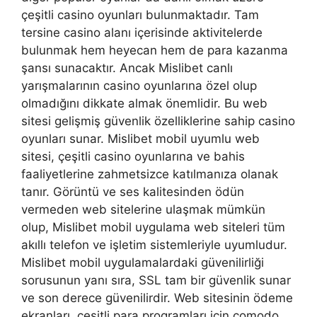
çeşitli casino oyunları bulunmaktadır. Tam
tersine casino alanı içerisinde aktivitelerde
bulunmak hem heyecan hem de para kazanma
şansı sunacaktır. Ancak Mislibet canlı
yarışmalarının casino oyunlarına özel olup
olmadığını dikkate almak önemlidir. Bu web
sitesi gelişmiş güvenlik özelliklerine sahip casino
oyunları sunar. Mislibet mobil uyumlu web
sitesi, çeşitli casino oyunlarına ve bahis
faaliyetlerine zahmetsizce katılmanıza olanak
tanır. Görüntü ve ses kalitesinden ödün
vermeden web sitelerine ulaşmak mümkün
olup, Mislibet mobil uygulama web siteleri tüm
akıllı telefon ve işletim sistemleriyle uyumludur.
Mislibet mobil uygulamalardaki güvenilirliği
sorusunun yanı sıra, SSL tam bir güvenlik sunar
ve son derece güvenilirdir. Web sitesinin ödeme
ekranları, çeşitli para programları için comodo