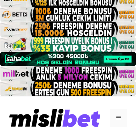
İçeriğe
atla
Menü