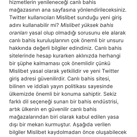
hizmetlerin yenileneceği canlı bahis
mağazasının ana sayfasına yönlendirileceksiniz.
Twitter kullanıcıları Mislibet sunduğu yeni giriş
adını kullanabilir mi?
Mislibet yüksek bahis
oranları
yasal olup olmadığı sorusunu ele alarak
canlı bahis kuruluşlarının çok önemli bir unsuru
hakkında değerli bilgiler edindiniz. Canlı bahis
sitelerinde hesap kurarken aklınızda herhangi
bir şüphe kalmaması çok önemlidir çünkü
Mislibet yasal olarak yetkilidir ve yeni Twitter
giriş adresi güvenilirdir. Canlı bahis sitesi,
bilinen ve iddialı yayın politikası sayesinde
ülkemizde önemli bir konuma sahiptir. Sekiz
farklı dil seçeneği sunan bir bahis endüstrisi,
artık ülkenin en güvenilir canlı bahis
mağazalarından biri olarak kabul edilen yasa
dışı bir mekan kurmuştur. Aşağıda verilen
bilgiler Mislibet kaydolmadan önce oluşabilecek