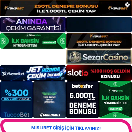
×
MISLIBET GİRİŞ İÇİN TIKLAYINIZ!