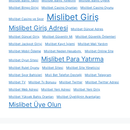
Mislibet Bahis Yapın
Mislibet Bahis Yönetimi
Mislibet Bahis Üyelik
Mislibet Bingo Girişi
Mislibet Casino Oyunları
Mislibet Casino Oyunu
Mislibet Giriş
Mislibet Casino ve Spor
Mislibet Giriş Adresi
Mislibet Güncel Adres
Mislibet Güncel Giriş
Mislibet Güvenilir Mi
Mislibet Güvenlik Önlemleri
Mislibet Jackpot Girişi
Mislibet Kayıt İşlemi
Mislibet Mali Yardım
Mislibet Mobil Ödeme
Mislibet Neden Hesabımı 
Mislibet Online Site
Mislibet Para Yatırma
Mislibet Oyun Sitesi
Mislibet Rulet Oyunu
Mislibet Sitesi
Mislibet Site Yöneticisi
Mislibet Spor Bahisleri
Misli Bet Telefon Desteği
Mislibet Telegram
Mislibet TV
Mislibet Tv Bonusu
Mislibet Twitter
Mislibet Twitter Adresi
Mislibet Web Adresi
Mislibet Yeni Adresi
Mislibet Yeni Giriş
Mislibet Yüksek Bahis Oranları
Mislibet Üyeliğinin Avantajları
Mislibet Üye Olun