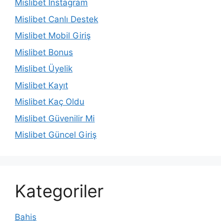
Mislibet İnstagram
Mislibet Canlı Destek
Mislibet Mobil Giriş
Mislibet Bonus
Mislibet Üyelik
Mislibet Kayıt
Mislibet Kaç Oldu
Mislibet Güvenilir Mi
Mislibet Güncel Giriş
Kategoriler
Bahis