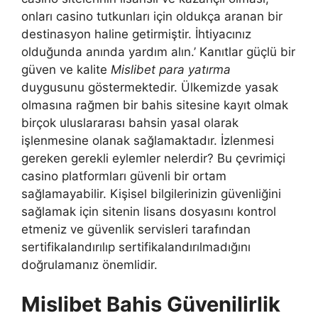
onları casino tutkunları için oldukça aranan bir
destinasyon haline getirmiştir. İhtiyacınız
olduğunda anında yardım alın.’ Kanıtlar güçlü bir
güven ve kalite
Mislibet para yatırma
duygusunu göstermektedir. Ülkemizde yasak
olmasına rağmen bir bahis sitesine kayıt olmak
birçok uluslararası bahsin yasal olarak
işlenmesine olanak sağlamaktadır. İzlenmesi
gereken gerekli eylemler nelerdir? Bu çevrimiçi
casino platformları güvenli bir ortam
sağlamayabilir. Kişisel bilgilerinizin güvenliğini
sağlamak için sitenin lisans dosyasını kontrol
etmeniz ve güvenlik servisleri tarafından
sertifikalandırılıp sertifikalandırılmadığını
doğrulamanız önemlidir.
Mislibet Bahis Güvenilirlik