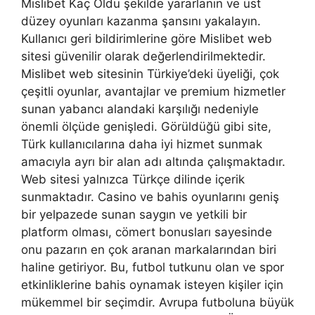
Mislibet Kaç Oldu şekilde yararlanın ve üst
düzey oyunları kazanma şansını yakalayın.
Kullanıcı geri bildirimlerine göre Mislibet web
sitesi güvenilir olarak değerlendirilmektedir.
Mislibet web sitesinin Türkiye’deki üyeliği, çok
çeşitli oyunlar, avantajlar ve premium hizmetler
sunan yabancı alandaki karşılığı nedeniyle
önemli ölçüde genişledi. Görüldüğü gibi site,
Türk kullanıcılarına daha iyi hizmet sunmak
amacıyla ayrı bir alan adı altında çalışmaktadır.
Web sitesi yalnızca Türkçe dilinde içerik
sunmaktadır. Casino ve bahis oyunlarını geniş
bir yelpazede sunan saygın ve yetkili bir
platform olması, cömert bonusları sayesinde
onu pazarın en çok aranan markalarından biri
haline getiriyor. Bu, futbol tutkunu olan ve spor
etkinliklerine bahis oynamak isteyen kişiler için
mükemmel bir seçimdir. Avrupa futboluna büyük