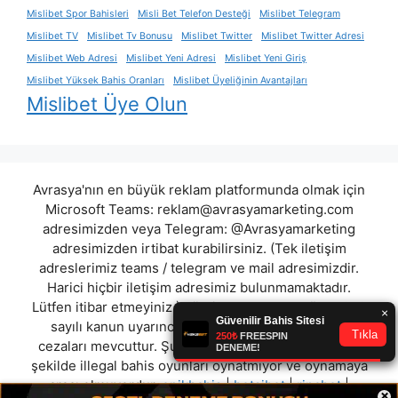
Mislibet Spor Bahisleri
Misli Bet Telefon Desteği
Mislibet Telegram
Mislibet TV
Mislibet Tv Bonusu
Mislibet Twitter
Mislibet Twitter Adresi
Mislibet Web Adresi
Mislibet Yeni Adresi
Mislibet Yeni Giriş
Mislibet Yüksek Bahis Oranları
Mislibet Üyeliğinin Avantajları
Mislibet Üye Olun
Avrasya'nın en büyük reklam platformunda olmak için
Microsoft Teams:
reklam@avrasyamarketing.com
adresimizden veya Telegram: @Avrasyamarketing
adresimizden irtibat kurabilirsiniz. (Tek iletişim
adreslerimiz teams / telegram ve mail adresimizdir.
Harici hiçbir iletişim adresimiz bulunmamaktadır.
Lütfen itibar etmeyiniz.) Türkiye yasalarına göre 7258
sayılı kanun uyarınca yasa dışı bahis oynamanın
cezaları mevcuttur. Şu an bulunduğunuz site hiç bir
şekilde illegal bahis oyunları oynatmıyor ve oynamaya
aracı olmuyordur.
epikbahis
|
betsibet
|
rinabet
|
×