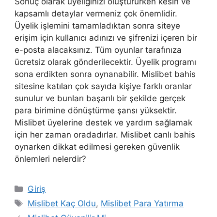
Sonuç olarak üyeliğinizi oluştururken kesin ve
kapsamlı detaylar vermeniz çok önemlidir.
Üyelik işlemini tamamladıktan sonra siteye
erişim için kullanıcı adınızı ve şifrenizi içeren bir
e-posta alacaksınız. Tüm oyunlar tarafınıza
ücretsiz olarak gönderilecektir. Üyelik programı
sona erdikten sonra oynanabilir. Mislibet bahis
sitesine katılan çok sayıda kişiye farklı oranlar
sunulur ve bunları başarılı bir şekilde gerçek
para birimine dönüştürme şansı yüksektir.
Mislibet üyelerine destek ve yardım sağlamak
için her zaman oradadırlar. Mislibet canlı bahis
oynarken dikkat edilmesi gereken güvenlik
önlemleri nelerdir?
Kategoriler
Giriş
Etiketler
Mislibet Kaç Oldu
,
Mislibet Para Yatırma