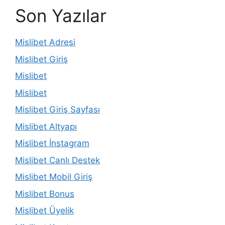
Son Yazılar
Mislibet Adresi
Mislibet Giriş
Mislibet
Mislibet
Mislibet Giriş Sayfası
Mislibet Altyapı
Mislibet İnstagram
Mislibet Canlı Destek
Mislibet Mobil Giriş
Mislibet Bonus
Mislibet Üyelik