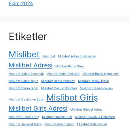
Ekim 2024
Etiketler
Mislibet
Misli Bet
Mislibet Adres Değişikliği
Mislibet Adresi
Mislibet Bahis Giriş
Mislibet Bahis Oynamak
Mislibet Bahis Sektörü
Mislibet Bahis Uygulama
Mislibet Bahis Yapın
Mislibet Bahis Yönetimi
Mislibet Bahis Üyelik
Mislibet Bingo Girişi
Mislibet Casino Oyunları
Mislibet Casino Oyunu
Mislibet Giriş
Mislibet Casino ve Spor
Mislibet Giriş Adresi
Mislibet Güncel Adres
Mislibet Güncel Giriş
Mislibet Güvenilir Mi
Mislibet Güvenlik Önlemleri
Mislibet Jackpot Girişi
Mislibet Kayıt İşlemi
Mislibet Mali Yardım