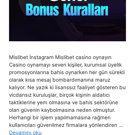
Mislibet İnstagram Mislibet casino oynayın
Casino oynamayı seven kişiler, kurumsal üyelik
promosyonlarına bahis oynarken her gün sürekli
olarak kısa mesaj bombardımanına maruz
kalıyor. Ne yazık ki lisanssız faaliyet gösteren bu
vicdansız kuruluşlar, birçok kişinin aldatıcı
taktiklerine yem olmasına ve bahis sektörüne
olan güvenin kaybolmasına neden olmuştur.
Herhangi bir işlem yapılmamasına rağmen
kullanıcıları güvenilmez firmalara yönlendiren …
Devamını oku