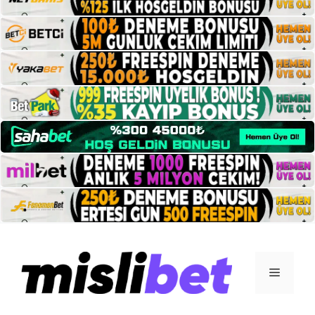
İçeriğe
atla
Menü