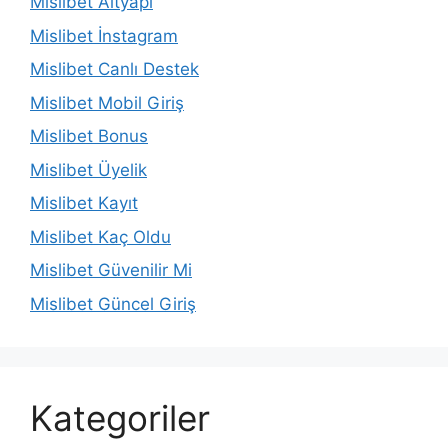
Mislibet Altyapı
Mislibet İnstagram
Mislibet Canlı Destek
Mislibet Mobil Giriş
Mislibet Bonus
Mislibet Üyelik
Mislibet Kayıt
Mislibet Kaç Oldu
Mislibet Güvenilir Mi
Mislibet Güncel Giriş
Kategoriler