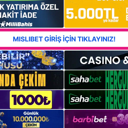
MISLIBET GİRİŞ İÇİN TIKLAYINIZ!