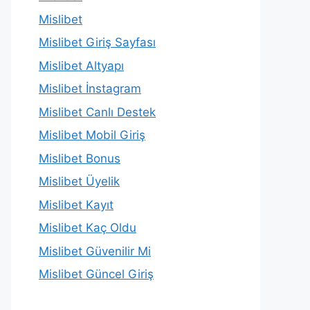
Mislibet
Mislibet Giriş Sayfası
Mislibet Altyapı
Mislibet İnstagram
Mislibet Canlı Destek
Mislibet Mobil Giriş
Mislibet Bonus
Mislibet Üyelik
Mislibet Kayıt
Mislibet Kaç Oldu
Mislibet Güvenilir Mi
Mislibet Güncel Giriş