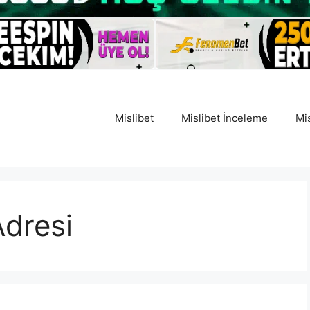
Mislibet
Mislibet İnceleme
Mis
Adresi