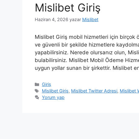
Mislibet Giriş
Haziran 4, 2026
yazar
Mislibet
Mislibet Giriş mobil hizmetleri için birçok
ve güvenli bir şekilde hizmetlere kaydolm
yapabilirsiniz. Nerede olursanız olun, Mis
bulabilirsiniz. Mislibet Mobil Ödeme Hizm
uygun yollar sunan bir şirkettir. Mislibet
Kategoriler
Giriş
Etiketler
Mislibet Giriş
,
Mislibet Twitter Adresi
,
Mislibet
Yorum yap