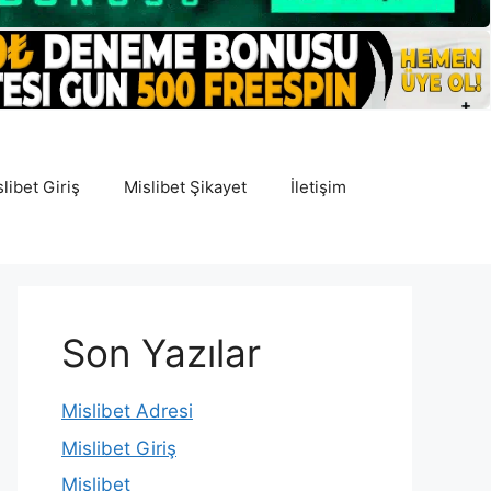
libet Giriş
Mislibet Şikayet
İletişim
Son Yazılar
Mislibet Adresi
Mislibet Giriş
Mislibet