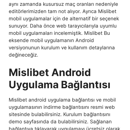
aynı zamanda kusursuz maç oranları nedeniyle
editörlerimizden tam not alıyor. Ayrıca Mislibet
mobil uygulamalar için de alternatif bir seçenek
sunuyor. Daha önce web tarayıcılarıyla uyumlu
mobil uygulamaları incelemiştik. Mislibet Bu
eksende mobil uygulamanın Android
versiyonunun kurulum ve kullanım detaylarına
değineceğiz.
Mislibet Android
Uygulama Bağlantısı
Mislibet android uygulama bağlantısı ve mobil
uygulamasının indirme bağlantısını resmi web
sitesinde bulabilirsiniz. Kurulum bağlantısını
demo sayfasında da bulabilirsiniz. Sağlanan
bağlantıya tıklayarak uygulamayı ücretsiz olarak