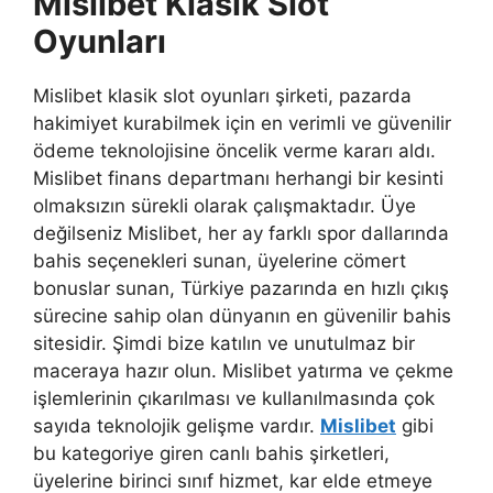
Mislibet Klasik Slot
Oyunları
Mislibet klasik slot oyunları şirketi, pazarda
hakimiyet kurabilmek için en verimli ve güvenilir
ödeme teknolojisine öncelik verme kararı aldı.
Mislibet finans departmanı herhangi bir kesinti
olmaksızın sürekli olarak çalışmaktadır. Üye
değilseniz Mislibet, her ay farklı spor dallarında
bahis seçenekleri sunan, üyelerine cömert
bonuslar sunan, Türkiye pazarında en hızlı çıkış
sürecine sahip olan dünyanın en güvenilir bahis
sitesidir. Şimdi bize katılın ve unutulmaz bir
maceraya hazır olun. Mislibet yatırma ve çekme
işlemlerinin çıkarılması ve kullanılmasında çok
sayıda teknolojik gelişme vardır.
Mislibet
gibi
bu kategoriye giren canlı bahis şirketleri,
üyelerine birinci sınıf hizmet, kar elde etmeye