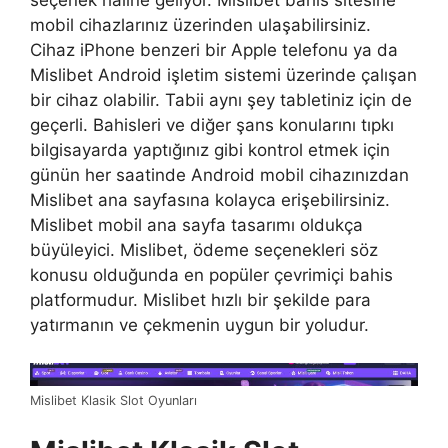
mobil cihazlarınız üzerinden ulaşabilirsiniz.
Cihaz iPhone benzeri bir Apple telefonu ya da
Mislibet Android işletim sistemi üzerinde çalışan
bir cihaz olabilir. Tabii aynı şey tabletiniz için de
geçerli. Bahisleri ve diğer şans konularını tıpkı
bilgisayarda yaptığınız gibi kontrol etmek için
günün her saatinde Android mobil cihazınızdan
Mislibet ana sayfasına kolayca erişebilirsiniz.
Mislibet mobil ana sayfa tasarımı oldukça
büyüleyici. Mislibet, ödeme seçenekleri söz
konusu olduğunda en popüler çevrimiçi bahis
platformudur. Mislibet hızlı bir şekilde para
yatırmanın ve çekmenin uygun bir yoludur.
Mislibet Klasik Slot Oyunları