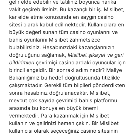
gelir elde edebilir ve tatiliniz boyunca harika
vakit geçirebilirsiniz. Bu kazançlı bir iş. Mislibet,
kar elde etme konusunda en saygın casino
sitesi olarak kabul edilmektedir. Kullanıcılara en
büyük değeri sunan tüm casino oyunlarını ve
bahis oyunlarını Mislibet zahmetsizce
bulabilirsiniz. Hesabınızdaki kazançlarınızın
doğruluğunu sağlamak,
Mislibet şikayet ve geri
bildirimleri
çevrimiçi casinolardaki oyuncular için
birincil engeldir. Bir sonraki adım nedir? Maliye
Bakanlığımız bu hedef doğrultusunda titizlikle
çalışmaktadır. Gerekli tüm bilgileri gönderdikten
sonra hesabınız doğrulanacaktır. Mislibet,
mevcut çok sayıda çevrimiçi bahis platformu
arasında bu konuya en büyük önemi
vermektedir. Para kazanmak için Mislibet
kullanın ve gelirinizi hemen çekin. Bir Mislibet
kullanıcısı olarak seçeceğiniz casino sitesinin