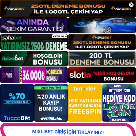
×
MISLIBET GİRİŞ İÇİN TIKLAYINIZ!