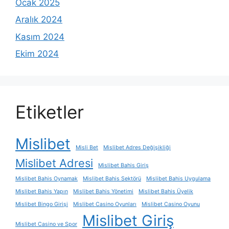
Ocak 2025
Aralık 2024
Kasım 2024
Ekim 2024
Etiketler
Mislibet
Misli Bet
Mislibet Adres Değişikliği
Mislibet Adresi
Mislibet Bahis Giriş
Mislibet Bahis Oynamak
Mislibet Bahis Sektörü
Mislibet Bahis Uygulama
Mislibet Bahis Yapın
Mislibet Bahis Yönetimi
Mislibet Bahis Üyelik
Mislibet Bingo Girişi
Mislibet Casino Oyunları
Mislibet Casino Oyunu
Mislibet Giriş
Mislibet Casino ve Spor